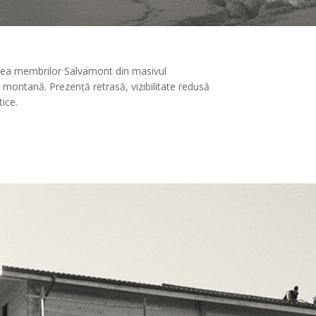
tatea membrilor Salvamont din masivul
montană. Prezență retrasă, vizibilitate redusă
tice.